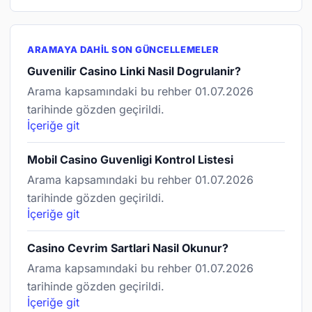
ARAMAYA DAHIL SON GÜNCELLEMELER
Guvenilir Casino Linki Nasil Dogrulanir?
Arama kapsamındaki bu rehber 01.07.2026
tarihinde gözden geçirildi.
İçeriğe git
Mobil Casino Guvenligi Kontrol Listesi
Arama kapsamındaki bu rehber 01.07.2026
tarihinde gözden geçirildi.
İçeriğe git
Casino Cevrim Sartlari Nasil Okunur?
Arama kapsamındaki bu rehber 01.07.2026
tarihinde gözden geçirildi.
İçeriğe git