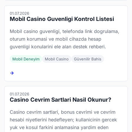
01.07.2026
Mobil Casino Guvenligi Kontrol Listesi
Mobil casino guvenligi, telefonda link dogrulama,
oturum korumasi ve mobil cihazda hesap
guvenligi konularini ele alan destek rehberi.
Mobil Deneyim
Mobil Casino
Güvenilir Bahis
→
01.07.2026
Casino Cevrim Sartlari Nasil Okunur?
Casino cevrim sartlari, bonus cevrimi ve cevrim
hesabi niyetlerini hedefleyen; kullanicinin gercek
yuk ve kosul farkini anlamasina yardim eden