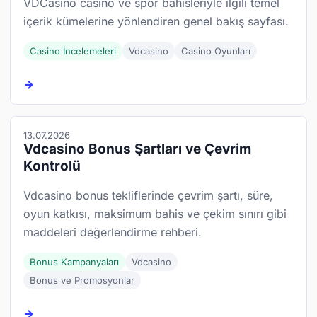
VDCasino casino ve spor bahisleriyle ilgili temel
içerik kümelerine yönlendiren genel bakış sayfası.
Casino İncelemeleri
Vdcasino
Casino Oyunları
→
13.07.2026
Vdcasino Bonus Şartları ve Çevrim
Kontrolü
Vdcasino bonus tekliflerinde çevrim şartı, süre,
oyun katkısı, maksimum bahis ve çekim sınırı gibi
maddeleri değerlendirme rehberi.
Bonus Kampanyaları
Vdcasino
Bonus ve Promosyonlar
→