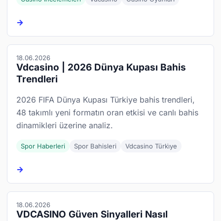
→
18.06.2026
Vdcasino | 2026 Dünya Kupası Bahis
Trendleri
2026 FIFA Dünya Kupası Türkiye bahis trendleri,
48 takımlı yeni formatın oran etkisi ve canlı bahis
dinamikleri üzerine analiz.
Spor Haberleri
Spor Bahisleri
Vdcasino Türki̇ye
→
18.06.2026
VDCASINO Güven Sinyalleri Nasıl