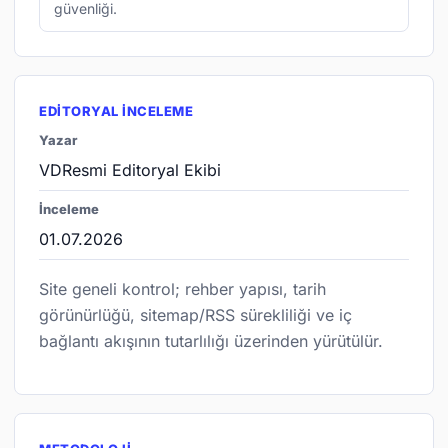
güvenliği.
EDITORYAL İNCELEME
Yazar
VDResmi Editoryal Ekibi
İnceleme
01.07.2026
Site geneli kontrol; rehber yapısı, tarih
görünürlüğü, sitemap/RSS sürekliliği ve iç
bağlantı akışının tutarlılığı üzerinden yürütülür.