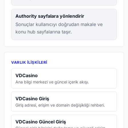
Authority sayfalara yönlendirir
Sonuçlar kullanıcıyı doğrudan makale ve
konu hub sayfalarına taşır.
VARLIK İLIŞKILERI
VDCasino
Ana bilgi merkezi ve güncel içerik akışı.
VDCasino Giriş
Giriş adresi, erişim ve domain değişikliği rehberi.
VDCasino Güncel Giriş