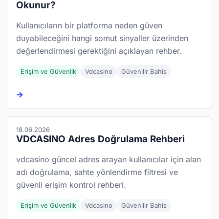
Okunur?
Kullanıcıların bir platforma neden güven
duyabileceğini hangi somut sinyaller üzerinden
değerlendirmesi gerektiğini açıklayan rehber.
Erişim ve Güvenlik
Vdcasino
Güvenilir Bahis
→
18.06.2026
VDCASINO Adres Doğrulama Rehberi
vdcasino güncel adres arayan kullanıcılar için alan
adı doğrulama, sahte yönlendirme filtresi ve
güvenli erişim kontrol rehberi.
Erişim ve Güvenlik
Vdcasino
Güvenilir Bahis