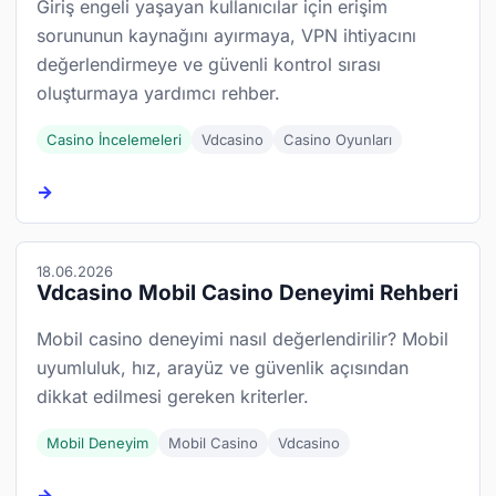
Giriş engeli yaşayan kullanıcılar için erişim
sorununun kaynağını ayırmaya, VPN ihtiyacını
değerlendirmeye ve güvenli kontrol sırası
oluşturmaya yardımcı rehber.
Casino İncelemeleri
Vdcasino
Casino Oyunları
→
18.06.2026
Vdcasino Mobil Casino Deneyimi Rehberi
Mobil casino deneyimi nasıl değerlendirilir? Mobil
uyumluluk, hız, arayüz ve güvenlik açısından
dikkat edilmesi gereken kriterler.
Mobil Deneyim
Mobil Casino
Vdcasino
→