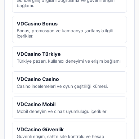
Güncel giriş bilgisini doğrulama ve güvenli erişim
bağlamı.
VDCasino Bonus
Bonus, promosyon ve kampanya şartlarıyla ilgili
içerikler.
VDCasino Türkiye
Türkiye pazarı, kullanıcı deneyimi ve erişim bağlamı.
VDCasino Casino
Casino incelemeleri ve oyun çeşitliliği kümesi.
VDCasino Mobil
Mobil deneyim ve cihaz uyumluluğu içerikleri.
VDCasino Güvenlik
Güvenli erişim, sahte site kontrolü ve hesap