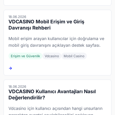
18.06.2026
VDCASINO Mobil Erişim ve Giriş
Davranışı Rehberi
Mobil erişim arayan kullanıcılar için doğrulama ve
mobil giriş davranışını açıklayan destek sayfası.
Erişim ve Güvenlik
Vdcasino
Mobil Casino
→
18.06.2026
VDCASINO Kullanıcı Avantajları Nasıl
Değerlendirilir?
Vdcasino için kullanıcı açısından hangi unsurların