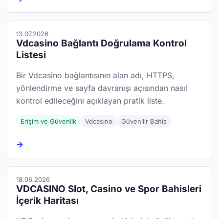
13.07.2026
Vdcasino Bağlantı Doğrulama Kontrol
Listesi
Bir Vdcasino bağlantısının alan adı, HTTPS,
yönlendirme ve sayfa davranışı açısından nasıl
kontrol edileceğini açıklayan pratik liste.
Erişim ve Güvenlik
Vdcasino
Güvenilir Bahis
→
18.06.2026
VDCASINO Slot, Casino ve Spor Bahisleri
İçerik Haritası