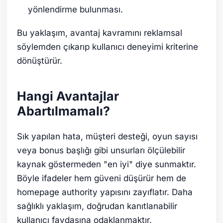
yönlendirme bulunması.
Bu yaklaşım, avantaj kavramını reklamsal
söylemden çıkarıp kullanıcı deneyimi kriterine
dönüştürür.
Hangi Avantajlar
Abartılmamalı?
Sık yapılan hata, müşteri desteği, oyun sayısı
veya bonus başlığı gibi unsurları ölçülebilir
kaynak göstermeden "en iyi" diye sunmaktır.
Böyle ifadeler hem güveni düşürür hem de
homepage authority yapısını zayıflatır. Daha
sağlıklı yaklaşım, doğrudan kanıtlanabilir
kullanıcı faydasına odaklanmaktır.