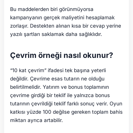
Bu maddelerden biri görünmüyorsa
kampanyanın gerçek maliyetini hesaplamak
zorlaşır. Destekten alınan kısa bir cevap yerine
yazılı şartları saklamak daha sağlıklıdır.
Çevrim örneği nasıl okunur?
“10 kat çevrim” ifadesi tek başına yeterli
değildir. Çevrime esas tutarın ne olduğu
belirtilmelidir. Yatırım ve bonus toplamının
çevrime girdiği bir teklif ile yalnızca bonus
tutarının çevrildiği teklif farklı sonuç verir. Oyun
katkısı yüzde 100 değilse gereken toplam bahis
miktarı ayrıca artabilir.