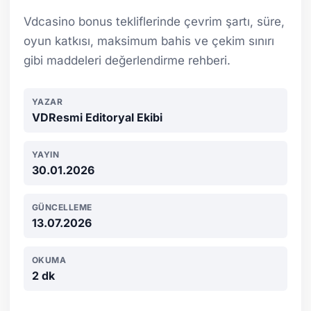
Vdcasino bonus tekliflerinde çevrim şartı, süre,
oyun katkısı, maksimum bahis ve çekim sınırı
gibi maddeleri değerlendirme rehberi.
YAZAR
VDResmi Editoryal Ekibi
YAYIN
30.01.2026
GÜNCELLEME
13.07.2026
OKUMA
2 dk