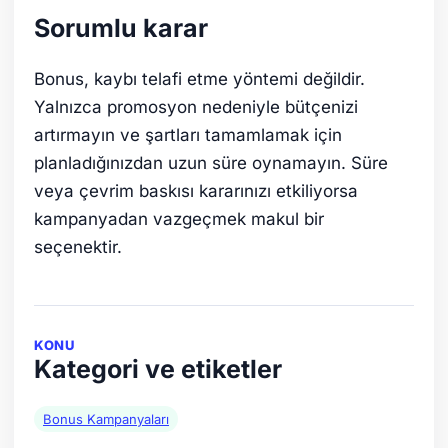
Sorumlu karar
Bonus, kaybı telafi etme yöntemi değildir.
Yalnızca promosyon nedeniyle bütçenizi
artırmayın ve şartları tamamlamak için
planladığınızdan uzun süre oynamayın. Süre
veya çevrim baskısı kararınızı etkiliyorsa
kampanyadan vazgeçmek makul bir
seçenektir.
KONU
Kategori ve etiketler
Bonus Kampanyaları