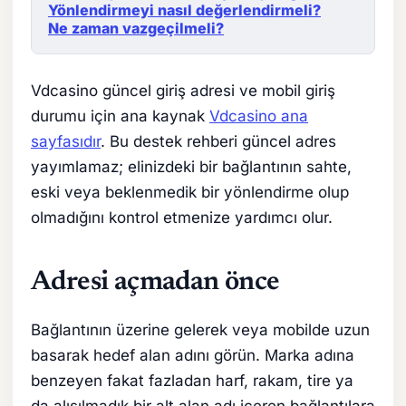
Yönlendirmeyi nasıl değerlendirmeli?
Ne zaman vazgeçilmeli?
Vdcasino güncel giriş adresi ve mobil giriş
durumu için ana kaynak
Vdcasino ana
sayfasıdır
. Bu destek rehberi güncel adres
yayımlamaz; elinizdeki bir bağlantının sahte,
eski veya beklenmedik bir yönlendirme olup
olmadığını kontrol etmenize yardımcı olur.
Adresi açmadan önce
Bağlantının üzerine gelerek veya mobilde uzun
basarak hedef alan adını görün. Marka adına
benzeyen fakat fazladan harf, rakam, tire ya