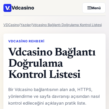
Vdcasino
Menü
VDCasino
/
Yazılar
/
Vdcasino Bağlantı Doğrulama Kontrol Listesi
VDCASINO REHBERI
Vdcasino Bağlantı
Doğrulama
Kontrol Listesi
Bir Vdcasino bağlantısının alan adı, HTTPS,
yönlendirme ve sayfa davranışı açısından nasıl
kontrol edileceğini açıklayan pratik liste.