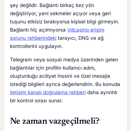
şey değildir. Bağlantı birkaç kez yön
değiştiriyor, yeni sekmeler açıyor veya geri
tuşunu etkisiz bırakıyorsa kişisel bilgi girmeyin.
Bağlantı hiç açılmıyorsa
Vdcasino erişim
sorunu rehberindeki
tarayıcı, DNS ve ağ
kontrollerini uygulayın.
Telegram veya sosyal medya üzerinden gelen
bağlantılar için profilin kullanıcı adını,
oluşturduğu aciliyet hissini ve özel mesajla
istediği bilgileri ayrıca değerlendirin. Bu konuda
iletişim kanalı doğrulama rehberi
daha ayrıntılı
bir kontrol sırası sunar.
Ne zaman vazgeçilmeli?