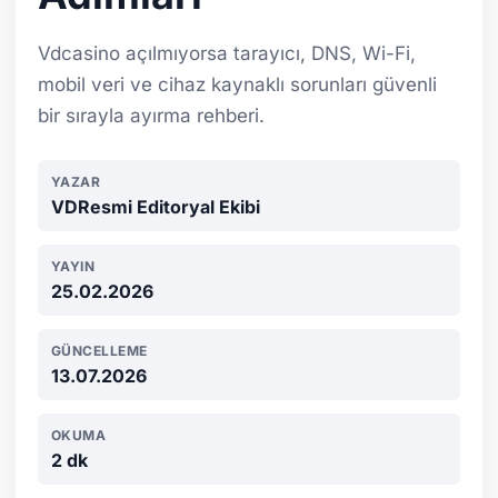
Vdcasino açılmıyorsa tarayıcı, DNS, Wi-Fi,
mobil veri ve cihaz kaynaklı sorunları güvenli
bir sırayla ayırma rehberi.
YAZAR
VDResmi Editoryal Ekibi
YAYIN
25.02.2026
GÜNCELLEME
13.07.2026
OKUMA
2 dk