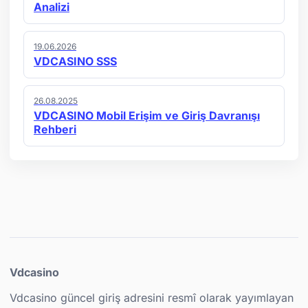
Analizi
19.06.2026
VDCASINO SSS
26.08.2025
VDCASINO Mobil Erişim ve Giriş Davranışı
Rehberi
Vdcasino
Vdcasino güncel giriş adresini resmî olarak yayımlayan