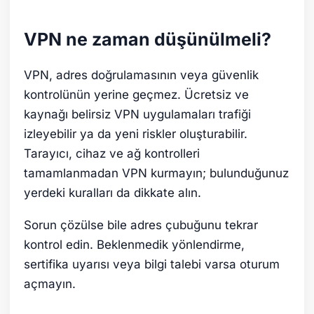
VPN ne zaman düşünülmeli?
VPN, adres doğrulamasının veya güvenlik
kontrolünün yerine geçmez. Ücretsiz ve
kaynağı belirsiz VPN uygulamaları trafiği
izleyebilir ya da yeni riskler oluşturabilir.
Tarayıcı, cihaz ve ağ kontrolleri
tamamlanmadan VPN kurmayın; bulunduğunuz
yerdeki kuralları da dikkate alın.
Sorun çözülse bile adres çubuğunu tekrar
kontrol edin. Beklenmedik yönlendirme,
sertifika uyarısı veya bilgi talebi varsa oturum
açmayın.