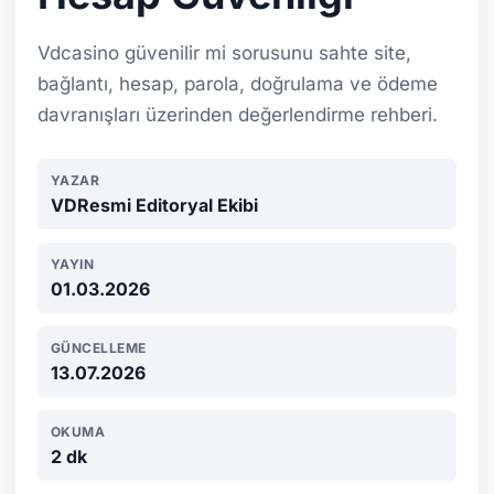
Vdcasino güvenilir mi sorusunu sahte site,
bağlantı, hesap, parola, doğrulama ve ödeme
davranışları üzerinden değerlendirme rehberi.
YAZAR
VDResmi Editoryal Ekibi
YAYIN
01.03.2026
GÜNCELLEME
13.07.2026
OKUMA
2 dk