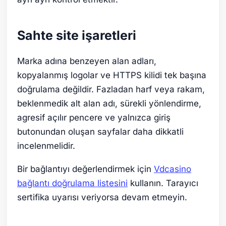
Sahte site işaretleri
Marka adına benzeyen alan adları,
kopyalanmış logolar ve HTTPS kilidi tek başına
doğrulama değildir. Fazladan harf veya rakam,
beklenmedik alt alan adı, sürekli yönlendirme,
agresif açılır pencere ve yalnızca giriş
butonundan oluşan sayfalar daha dikkatli
incelenmelidir.
Bir bağlantıyı değerlendirmek için
Vdcasino
bağlantı doğrulama listesini
kullanın. Tarayıcı
sertifika uyarısı veriyorsa devam etmeyin.