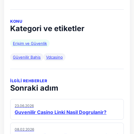
KONU
Kategori ve etiketler
Erişim ve Güvenlik
Güvenilir Bahis
Vdcasino
İLGILI REHBERLER
Sonraki adım
23.06.2026
Guvenilir Casino Linki Nasil Dogrulanir?
08.02.2026