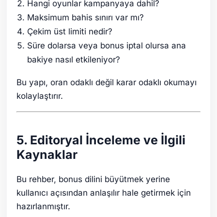
Hangi oyunlar kampanyaya dahil?
Maksimum bahis sınırı var mı?
Çekim üst limiti nedir?
Süre dolarsa veya bonus iptal olursa ana
bakiye nasıl etkileniyor?
Bu yapı, oran odaklı değil karar odaklı okumayı
kolaylaştırır.
5. Editoryal İnceleme ve İlgili
Kaynaklar
Bu rehber, bonus dilini büyütmek yerine
kullanıcı açısından anlaşılır hale getirmek için
hazırlanmıştır.