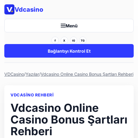
Vdcasino
Menü
f
X
IG
TG
Bağlantıyı Kontrol Et
VDCasino
/
Yazılar
/
Vdcasino Online Casino Bonus Şartları Rehberi
VDCASINO REHBERI
Vdcasino Online
Casino Bonus Şartları
Rehberi