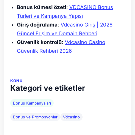
Bonus kümesi özeti
:
VDCASINO Bonus
Türleri ve Kampanya Yapısı
Giriş doğrulama
:
Vdcasino Giriş | 2026
Güncel Erişim ve Domain Rehberi
Güvenlik kontrolü
:
Vdcasino Casino
Güvenlik Rehberi 2026
KONU
Kategori ve etiketler
Bonus Kampanyaları
Bonus ve Promosyonlar
Vdcasino