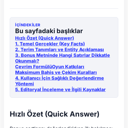
İÇINDEKILER
Bu sayfadaki başlıklar
Hızlı Özet (Quick Answer)
1. Temel Gerçekler (Key Facts)
2. Terim Tanımları ve Entity Açıklaması
3. Bonus Metninde Hangi Satırlar Dikkatle
Okunmalı?
Çevrim Formülü
Oyun Katkıları
Maksimum Bahis ve Çekim Kuralları
4. Kullanıcı İçin Sağlıklı Değerlendirme
Yöntemi
5. Editoryal İnceleme ve İlgili Kaynaklar
Hızlı Özet (Quick Answer)