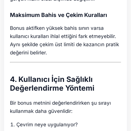
Maksimum Bahis ve Çekim Kuralları
Bonus aktifken yüksek bahis sınırı varsa
kullanıcı kuralları ihlal ettiğini fark etmeyebilir.
Aynı şekilde çekim üst limiti de kazancın pratik
değerini belirler.
4. Kullanıcı İçin Sağlıklı
Değerlendirme Yöntemi
Bir bonus metnini değerlendirirken şu sırayı
kullanmak daha güvenlidir:
Çevrim neye uygulanıyor?