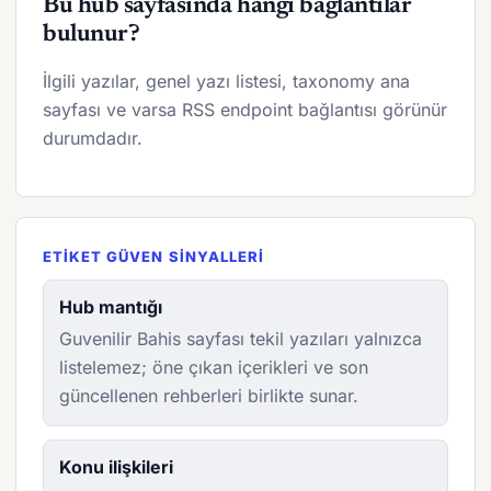
Bu hub sayfasında hangi bağlantılar
bulunur?
İlgili yazılar, genel yazı listesi, taxonomy ana
sayfası ve varsa RSS endpoint bağlantısı görünür
durumdadır.
ETIKET GÜVEN SINYALLERI
Hub mantığı
Guvenilir Bahis sayfası tekil yazıları yalnızca
listelemez; öne çıkan içerikleri ve son
güncellenen rehberleri birlikte sunar.
Konu ilişkileri