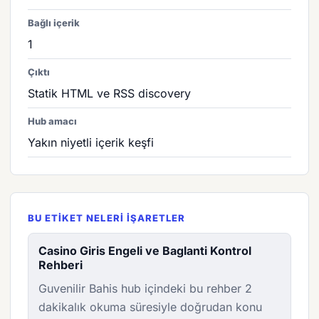
Bağlı içerik
1
Çıktı
Statik HTML ve RSS discovery
Hub amacı
Yakın niyetli içerik keşfi
BU ETIKET NELERI İŞARETLER
Casino Giris Engeli ve Baglanti Kontrol
Rehberi
Guvenilir Bahis hub içindeki bu rehber 2
dakikalık okuma süresiyle doğrudan konu