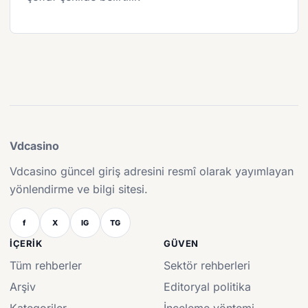
Vdcasino
Vdcasino güncel giriş adresini resmî olarak yayımlayan
yönlendirme ve bilgi sitesi.
f
X
IG
TG
İÇERIK
GÜVEN
Tüm rehberler
Sektör rehberleri
Arşiv
Editoryal politika