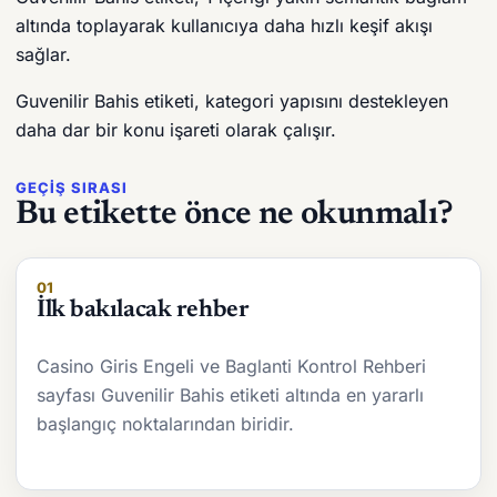
altında toplayarak kullanıcıya daha hızlı keşif akışı
sağlar.
Guvenilir Bahis etiketi, kategori yapısını destekleyen
daha dar bir konu işareti olarak çalışır.
GEÇIŞ SIRASI
Bu etikette önce ne okunmalı?
01
İlk bakılacak rehber
Casino Giris Engeli ve Baglanti Kontrol Rehberi
sayfası Guvenilir Bahis etiketi altında en yararlı
başlangıç noktalarından biridir.