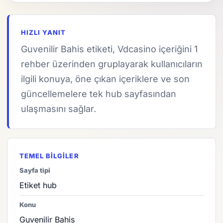
HIZLI YANIT
Guvenilir Bahis etiketi, Vdcasino içeriğini 1
rehber üzerinden gruplayarak kullanıcıların
ilgili konuya, öne çıkan içeriklere ve son
güncellemelere tek hub sayfasından
ulaşmasını sağlar.
TEMEL BILGILER
Sayfa tipi
Etiket hub
Konu
Guvenilir Bahis