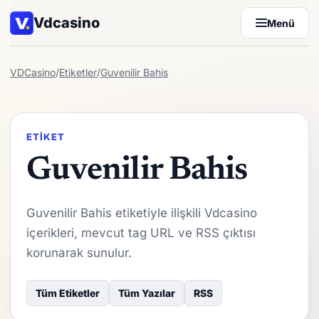
Vdcasino
Menü
VDCasino
/
Etiketler
/
Guvenilir Bahis
ETIKET
Guvenilir Bahis
Guvenilir Bahis etiketiyle ilişkili Vdcasino
içerikleri, mevcut tag URL ve RSS çıktısı
korunarak sunulur.
Tüm Etiketler
Tüm Yazılar
RSS