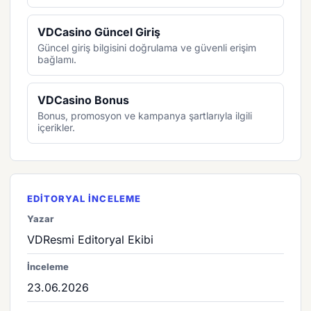
VDCasino Güncel Giriş
Güncel giriş bilgisini doğrulama ve güvenli erişim
bağlamı.
VDCasino Bonus
Bonus, promosyon ve kampanya şartlarıyla ilgili
içerikler.
EDITORYAL İNCELEME
Yazar
VDResmi Editoryal Ekibi
İnceleme
23.06.2026