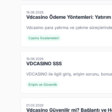
19.06.2026
Vdcasino Ödeme Yöntemleri: Yatırım
Vdcasino para yatırma ve çekme süreçlerinde 
Casino İncelemeleri
19.06.2026
VDCASINO SSS
VDCASINO ile ilgili giriş, erişim sorunu, bonu
Erişim ve Güvenlik
01.03.2026
Vdcasino Güvenilir mi? Bağlantı ve 