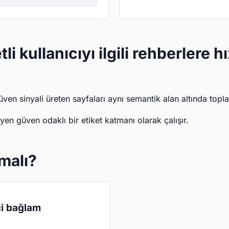
 kullanıcıyı ilgili rehberlere h
ven sinyali üreten sayfaları aynı semantik alan altında topla
en güven odaklı bir etiket katmanı olarak çalışır.
malı?
ci bağlam