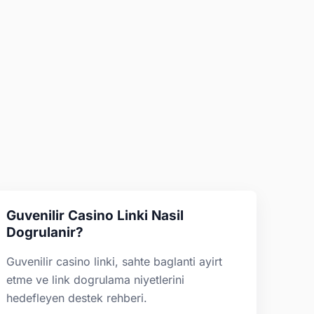
Guvenilir Casino Linki Nasil
Dogrulanir?
Guvenilir casino linki, sahte baglanti ayirt
etme ve link dogrulama niyetlerini
hedefleyen destek rehberi.