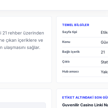
TEMEL BILGILER
Sayfa tipi
Eti
ini 21 rehber üzerinden
öne çıkan içeriklere ve
Konu
Güve
 ulaşmasını sağlar.
Bağlı içerik
21
Çıktı
Sta
Hub amacı
Yakı
ETIKET ALTINDAKI SON G
Guvenilir Casino Linki N