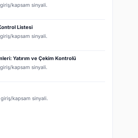
 giriş/kapsam sinyali.
ontrol Listesi
 giriş/kapsam sinyali.
eri: Yatırım ve Çekim Kontrolü
 giriş/kapsam sinyali.
 giriş/kapsam sinyali.