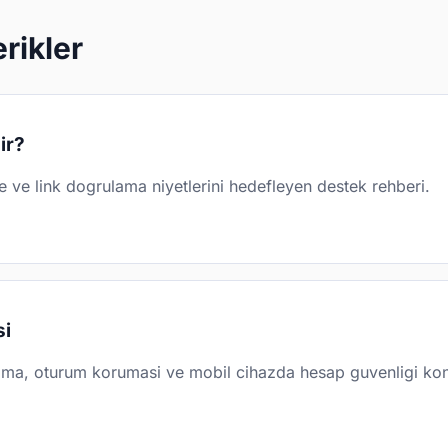
erikler
ir?
me ve link dogrulama niyetlerini hedefleyen destek rehberi.
si
ama, oturum korumasi ve mobil cihazda hesap guvenligi konu