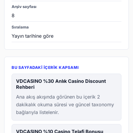
Arşiv sayfası
8
Sıralama
Yayın tarihine göre
BU SAYFADAKI İÇERIK KAPSAMI
VDCASINO %30 Anlık Casino Discount
Rehberi
Ana akış akışında görünen bu içerik 2
dakikalık okuma süresi ve güncel taxonomy
bağlarıyla listelenir.
VDCASINO %10 Casino Telafi Bonusu