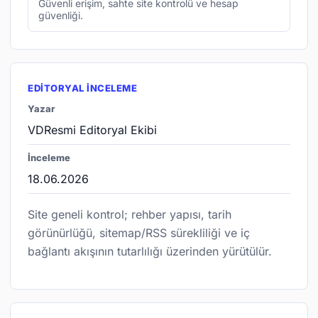
Güvenli erişim, sahte site kontrolü ve hesap
güvenliği.
EDITORYAL İNCELEME
Yazar
VDResmi Editoryal Ekibi
İnceleme
18.06.2026
Site geneli kontrol; rehber yapısı, tarih
görünürlüğü, sitemap/RSS sürekliliği ve iç
bağlantı akışının tutarlılığı üzerinden yürütülür.