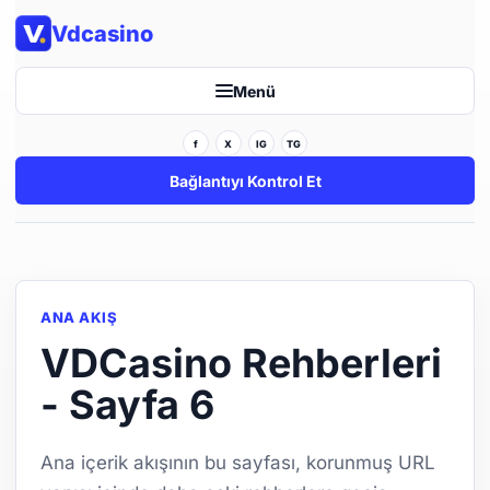
Vdcasino
Menü
f
X
IG
TG
Bağlantıyı Kontrol Et
ANA AKIŞ
VDCasino Rehberleri
- Sayfa 6
Ana içerik akışının bu sayfası, korunmuş URL