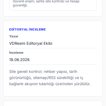
Güvenli erişim, sahte site kontrolü ve hesap
güvenliği.
EDITORYAL İNCELEME
Yazar
VDResmi Editoryal Ekibi
İnceleme
18.06.2026
Site geneli kontrol; rehber yapısı, tarih
görünürlüğü, sitemap/RSS sürekliliği ve iç
bağlantı akışının tutarlılığı üzerinden yürütülür.