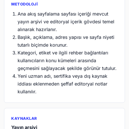
METODOLOJI
Ana akış sayfalama sayfası içeriği mevcut
yayın arşivi ve editoryal içerik gövdesi temel
alınarak hazırlanır.
Başlık, açıklama, adres yapısı ve sayfa niyeti
tutarlı biçimde korunur.
Kategori, etiket ve ilgili rehber bağlantıları
kullanıcıların konu kümeleri arasında
geçmesini sağlayacak şekilde görünür tutulur.
Yeni uzman adı, sertifika veya dış kaynak
iddiası eklenmeden şeffaf editoryal notlar
kullanılır.
KAYNAKLAR
Yayın arşivi