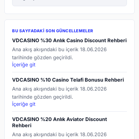
BU SAYFADAKI SON GÜNCELLEMELER
VDCASINO %30 Anlık Casino Discount Rehberi
Ana akış akışındaki bu içerik 18.06.2026
tarihinde gözden geçirildi.
İçeriğe git
VDCASINO %10 Casino Telafi Bonusu Rehberi
Ana akış akışındaki bu içerik 18.06.2026
tarihinde gözden geçirildi.
İçeriğe git
VDCASINO %20 Anlık Aviator Discount
Rehberi
Ana akış akışındaki bu içerik 18.06.2026