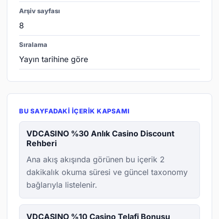
Arşiv sayfası
8
Sıralama
Yayın tarihine göre
BU SAYFADAKI İÇERIK KAPSAMI
VDCASINO %30 Anlık Casino Discount
Rehberi
Ana akış akışında görünen bu içerik 2
dakikalık okuma süresi ve güncel taxonomy
bağlarıyla listelenir.
VDCASINO %10 Casino Telafi Bonusu