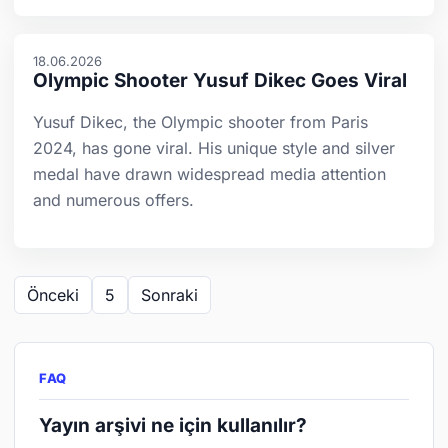
18.06.2026
Olympic Shooter Yusuf Dikec Goes Viral
Yusuf Dikec, the Olympic shooter from Paris
2024, has gone viral. His unique style and silver
medal have drawn widespread media attention
and numerous offers.
Önceki
5
Sonraki
FAQ
Yayın arşivi ne için kullanılır?