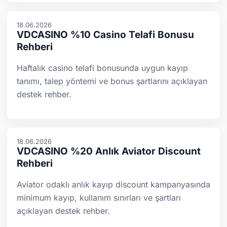
18.06.2026
VDCASINO %10 Casino Telafi Bonusu
Rehberi
Haftalık casino telafi bonusunda uygun kayıp
tanımı, talep yöntemi ve bonus şartlarını açıklayan
destek rehber.
18.06.2026
VDCASINO %20 Anlık Aviator Discount
Rehberi
Aviator odaklı anlık kayıp discount kampanyasında
minimum kayıp, kullanım sınırları ve şartları
açıklayan destek rehber.