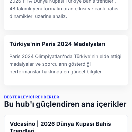
2026 FIFA Dünya Kupası Türkiye bahis trendleri,
48 takımlı yeni formatın oran etkisi ve canlı bahis
dinamikleri üzerine analiz.
Türkiye'nin Paris 2024 Madalyaları
Paris 2024 Olimpiyatları'nda Türkiye'nin elde ettiği
madalyalar ve sporcuların gösterdiği
performanslar hakkında en güncel bilgiler.
DESTEKLEYICI REHBERLER
Bu hub'ı güçlendiren ana içerikler
Vdcasino | 2026 Dünya Kupası Bahis
Trendleri