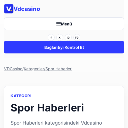
Vdcasino
Menü
f
X
IG
TG
Bağlantıyı Kontrol Et
VDCasino
/
Kategoriler
/
Spor Haberleri
KATEGORI
Spor Haberleri
Spor Haberleri kategorisindeki Vdcasino