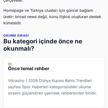
çerçeveler.
Homepage ve Türkiye clusterı için güncel bağlam
üretir; broad news değil, konu ilişkisi oluşturan destek
kümesidir.
OKUMA SIRASI
Bu kategori içinde önce ne
okunmalı?
01
Önce temel rehber
Vdcasino | 2026 Dünya Kupası Bahis Trendleri
sayfası Spor Haberleri kategorisindeki okuma
sırasını güçlendiren çekirdek rehberlerden biridir.