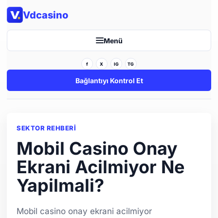
Vdcasino
Menü
f
X
IG
TG
Bağlantıyı Kontrol Et
SEKTOR REHBERI
Mobil Casino Onay
Ekrani Acilmiyor Ne
Yapilmali?
Mobil casino onay ekrani acilmiyor