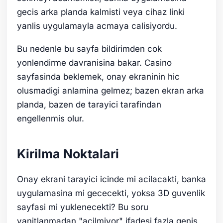
gecis arka planda kalmisti veya cihaz linki
yanlis uygulamayla acmaya calisiyordu.
Bu nedenle bu sayfa bildirimden cok
yonlendirme davranisina bakar. Casino
sayfasinda beklemek, onay ekraninin hic
olusmadigi anlamina gelmez; bazen ekran arka
planda, bazen de tarayici tarafindan
engellenmis olur.
Kirilma Noktalari
Onay ekrani tarayici icinde mi acilacakti, banka
uygulamasina mi gececekti, yoksa 3D guvenlik
sayfasi mi yuklenecekti? Bu soru
yanitlanmadan "acilmiyor" ifadesi fazla genis