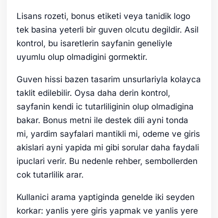
Lisans rozeti, bonus etiketi veya tanidik logo
tek basina yeterli bir guven olcutu degildir. Asil
kontrol, bu isaretlerin sayfanin geneliyle
uyumlu olup olmadigini gormektir.
Guven hissi bazen tasarim unsurlariyla kolayca
taklit edilebilir. Oysa daha derin kontrol,
sayfanin kendi ic tutarliliginin olup olmadigina
bakar. Bonus metni ile destek dili ayni tonda
mi, yardim sayfalari mantikli mi, odeme ve giris
akislari ayni yapida mi gibi sorular daha faydali
ipuclari verir. Bu nedenle rehber, sembollerden
cok tutarlilik arar.
Kullanici arama yaptiginda genelde iki seyden
korkar: yanlis yere giris yapmak ve yanlis yere