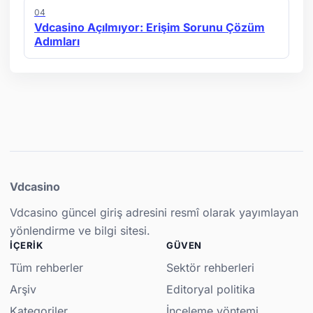
04
Vdcasino Açılmıyor: Erişim Sorunu Çözüm
Adımları
Vdcasino
Vdcasino güncel giriş adresini resmî olarak yayımlayan
yönlendirme ve bilgi sitesi.
İÇERIK
GÜVEN
Tüm rehberler
Sektör rehberleri
Arşiv
Editoryal politika
Kategoriler
İnceleme yöntemi