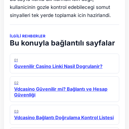
kullanicinin gozle kontrol edebilecegi somut
sinyalleri tek yerde toplamak icin hazirlandi.
İLGILI REHBERLER
Bu konuyla bağlantılı sayfalar
01
Guvenilir Casino Linki Nasil Dogrulanir?
02
Vdcasino Güvenilir mi? Bağlantı ve Hesap
Güvenliği
03
Vdcasino Bağlantı Doğrulama Kontrol Listesi