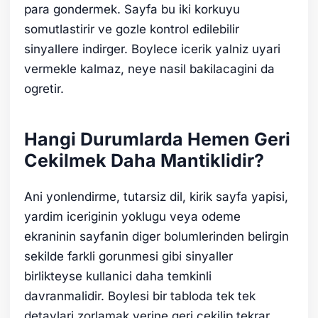
para gondermek. Sayfa bu iki korkuyu
somutlastirir ve gozle kontrol edilebilir
sinyallere indirger. Boylece icerik yalniz uyari
vermekle kalmaz, neye nasil bakilacagini da
ogretir.
Hangi Durumlarda Hemen Geri
Cekilmek Daha Mantiklidir?
Ani yonlendirme, tutarsiz dil, kirik sayfa yapisi,
yardim iceriginin yoklugu veya odeme
ekraninin sayfanin diger bolumlerinden belirgin
sekilde farkli gorunmesi gibi sinyaller
birlikteyse kullanici daha temkinli
davranmalidir. Boylesi bir tabloda tek tek
detaylari zorlamak yerine geri cekilip tekrar