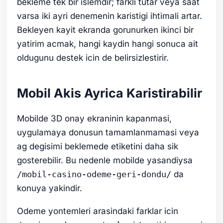
bekleme tek bir islemdir; farkli tutar veya saat
varsa iki ayri denemenin karistigi ihtimali artar.
Bekleyen kayit ekranda gorunurken ikinci bir
yatirim acmak, hangi kaydin hangi sonuca ait
oldugunu destek icin de belirsizlestirir.
Mobil Akis Ayrica Karistirabilir
Mobilde 3D onay ekraninin kapanmasi,
uygulamaya donusun tamamlanmamasi veya
ag degisimi beklemede etiketini daha sik
gosterebilir. Bu nedenle mobilde yasandiysa
/mobil-casino-odeme-geri-dondu/
da
konuya yakindir.
Odeme yontemleri arasindaki farklar icin