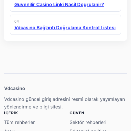
Guvenilir Casino Linki Nasil Dogrulanir?
04
Vdcasino Bağlantı Doğrulama Kontrol Listesi
Vdcasino
Vdcasino güncel giriş adresini resmî olarak yayımlayan
yönlendirme ve bilgi sitesi.
İÇERIK
GÜVEN
Tüm rehberler
Sektör rehberleri