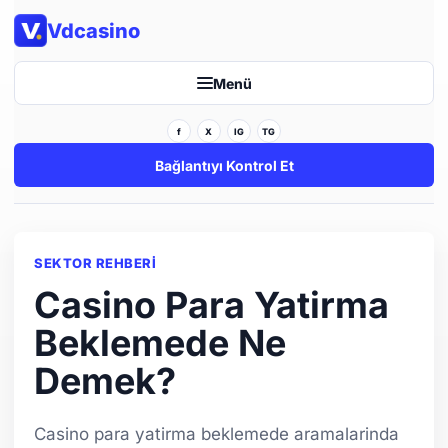
Vdcasino
Menü
f
X
IG
TG
Bağlantıyı Kontrol Et
SEKTOR REHBERI
Casino Para Yatirma
Beklemede Ne
Demek?
Casino para yatirma beklemede aramalarinda