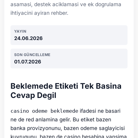
asamasi, destek aciklamasi ve ek dogrulama
ihtiyacini ayiran rehber.
YAYIN
24.06.2026
SON GÜNCELLEME
01.07.2026
Beklemede Etiketi Tek Basina
Cevap Degil
casino odeme beklemede
ifadesi ne basari
ne de red anlamina gelir. Bu etiket bazen
banka provizyonunu, bazen odeme saglayicisi
kuyrugunu, bazen de casino hesabina yansima