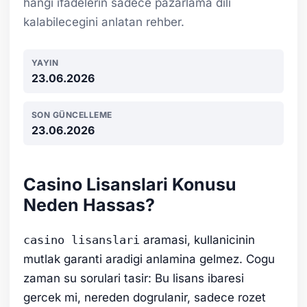
hangi ifadelerin sadece pazarlama dili
kalabilecegini anlatan rehber.
YAYIN
23.06.2026
SON GÜNCELLEME
23.06.2026
Casino Lisanslari Konusu
Neden Hassas?
casino lisanslari
aramasi, kullanicinin
mutlak garanti aradigi anlamina gelmez. Cogu
zaman su sorulari tasir: Bu lisans ibaresi
gercek mi, nereden dogrulanir, sadece rozet