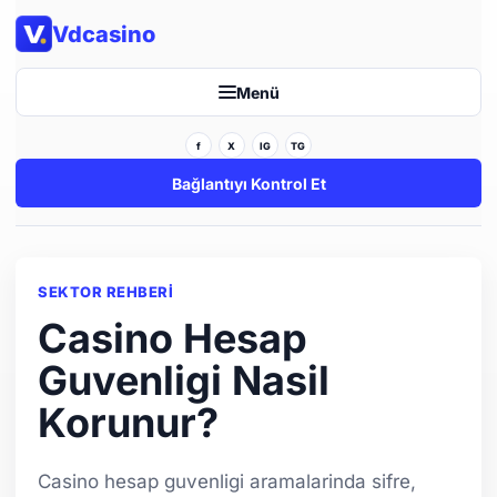
Vdcasino
Menü
f
X
IG
TG
Bağlantıyı Kontrol Et
SEKTOR REHBERI
Casino Hesap
Guvenligi Nasil
Korunur?
Casino hesap guvenligi aramalarinda sifre,