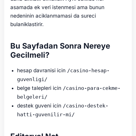
asamada ek veri istenmesi ama bunun
nedeninin aciklanmamasi da sureci
bulaniklastirir.
Bu Sayfadan Sonra Nereye
Gecilmeli?
hesap davranisi icin
/casino-hesap-
guvenligi/
belge talepleri icin
/casino-para-cekme-
belgeleri/
destek guveni icin
/casino-destek-
hatti-guvenilir-mi/