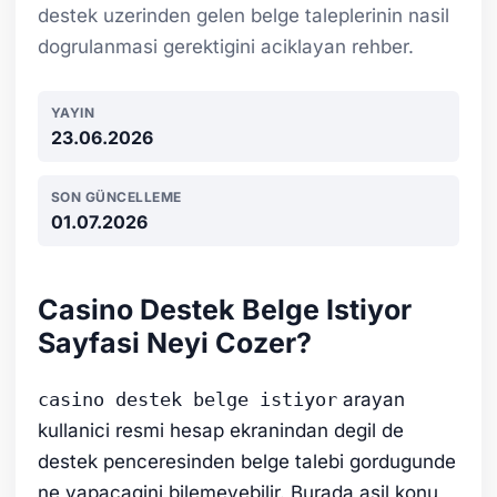
destek uzerinden gelen belge taleplerinin nasil
dogrulanmasi gerektigini aciklayan rehber.
YAYIN
23.06.2026
SON GÜNCELLEME
01.07.2026
Casino Destek Belge Istiyor
Sayfasi Neyi Cozer?
casino destek belge istiyor
arayan
kullanici resmi hesap ekranindan degil de
destek penceresinden belge talebi gordugunde
ne yapacagini bilemeyebilir. Burada asil konu,