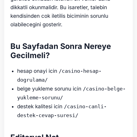
dikkatli okunmalidir. Bu isaretler, talebin
kendisinden cok iletilis biciminin sorunlu
olabilecegini gosterir.
Bu Sayfadan Sonra Nereye
Gecilmeli?
hesap onayi icin
/casino-hesap-
dogrulama/
belge yukleme sorunu icin
/casino-belge-
yukleme-sorunu/
destek kalitesi icin
/casino-canli-
destek-cevap-suresi/