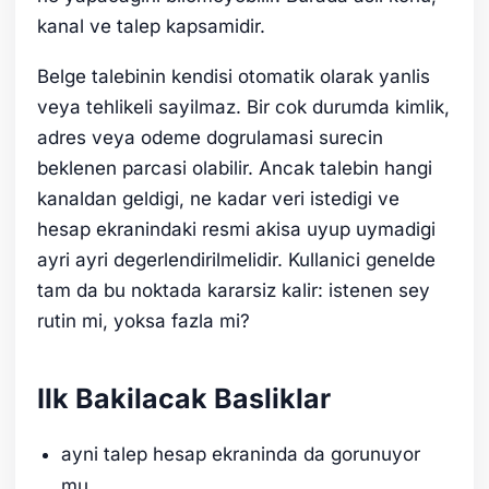
kanal ve talep kapsamidir.
Belge talebinin kendisi otomatik olarak yanlis
veya tehlikeli sayilmaz. Bir cok durumda kimlik,
adres veya odeme dogrulamasi surecin
beklenen parcasi olabilir. Ancak talebin hangi
kanaldan geldigi, ne kadar veri istedigi ve
hesap ekranindaki resmi akisa uyup uymadigi
ayri ayri degerlendirilmelidir. Kullanici genelde
tam da bu noktada kararsiz kalir: istenen sey
rutin mi, yoksa fazla mi?
Ilk Bakilacak Basliklar
ayni talep hesap ekraninda da gorunuyor
mu