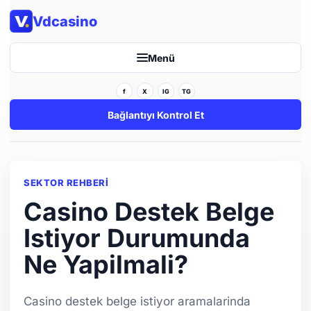
Vdcasino
Menü
f
X
IG
TG
Bağlantıyı Kontrol Et
SEKTOR REHBERI
Casino Destek Belge
Istiyor Durumunda
Ne Yapilmali?
Casino destek belge istiyor aramalarinda