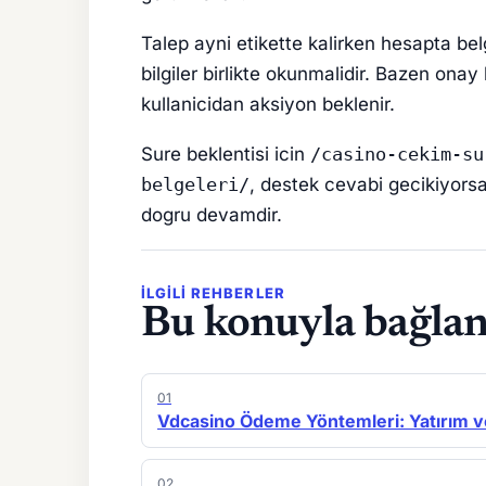
Talep ayni etikette kalirken hesapta be
bilgiler birlikte okunmalidir. Bazen on
kullanicidan aksiyon beklenir.
Sure beklentisi icin
/casino-cekim-su
belgeleri/
, destek cevabi gecikiyors
dogru devamdir.
İLGILI REHBERLER
Bu konuyla bağlant
01
Vdcasino Ödeme Yöntemleri: Yatırım v
02