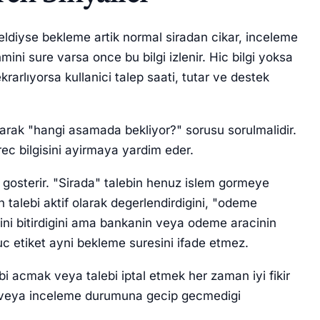
eldiyse bekleme artik normal siradan cikar, inceleme
ini sure varsa once bu bilgi izlenir. Hic bilgi yoksa
arlıyorsa kullanici talep saati, tutar ve destek
rak "hangi asamada bekliyor?" sorusu sorulmalidir.
ec bilgisini ayirmaya yardim eder.
i gosterir. "Sirada" talebin henuz islem gormeye
in talebi aktif olarak degerlendirdigini, "odeme
sini bitirdigini ama bankanin veya odeme aracinin
u uc etiket ayni bekleme suresini ifade etmez.
i acmak veya talebi iptal etmek her zaman iyi fikir
ed veya inceleme durumuna gecip gecmedigi