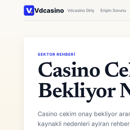
Vdcasino
Vdcasino Giriş
Erişim Sorunu
SEKTOR REHBERI
Casino C
Bekliyor
Casino cekim onay bekliyor ara
kaynakli nedenleri ayiran rehber