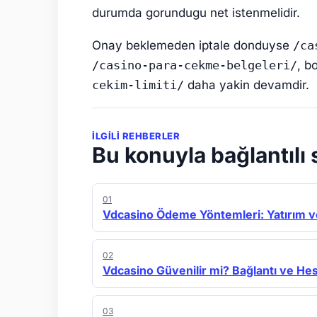
durumda gorundugu net istenmelidir.
Onay beklemeden iptale donduyse
/ca
/casino-para-cekme-belgeleri/
, b
cekim-limiti/
daha yakin devamdir.
İLGILI REHBERLER
Bu konuyla bağlantılı 
01
Vdcasino Ödeme Yöntemleri: Yatırım v
02
Vdcasino Güvenilir mi? Bağlantı ve He
03