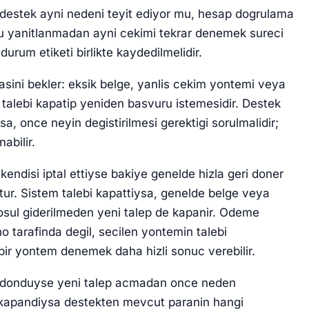
 destek ayni nedeni teyit ediyor mu, hesap dogrulama
ru yanitlanmadan ayni cekimi tekrar denemek sureci
 durum etiketi birlikte kaydedilmelidir.
masini bekler: eksik belge, yanlis cekim yontemi veya
min talebi kapatip yeniden basvuru istemesidir. Destek
, once neyin degistirilmesi gerektigi sorulmalidir;
abilir.
i kendisi iptal ettiyse bakiye genelde hizla geri doner
ktur. Sistem talebi kapattiysa, genelde belge veya
i kosul giderilmeden yeni talep de kapanir. Odeme
o tarafinda degil, secilen yontemin talebi
bir yontem denemek daha hizli sonuc verebilir.
i donduyse yeni talep acmadan once neden
e kapandiysa destekten mevcut paranin hangi