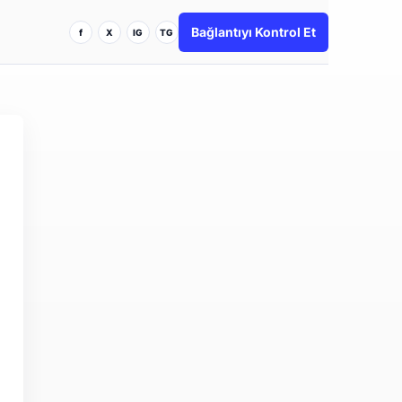
Bağlantıyı Kontrol Et
f
X
IG
TG