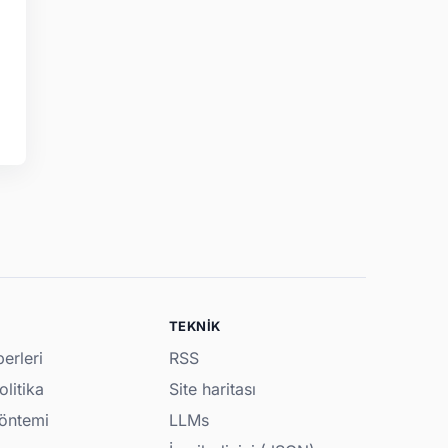
TEKNIK
erleri
RSS
olitika
Site haritası
öntemi
LLMs