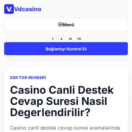
Vdcasino
Menü
f
X
IG
TG
Bağlantıyı Kontrol Et
SEKTOR REHBERI
Casino Canli Destek
Cevap Suresi Nasil
Degerlendirilir?
Casino canli destek cevap suresi aramalarinda