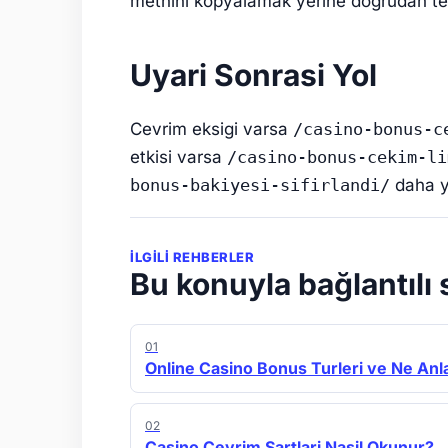
metnini kopyalamak yerine dogrudan teti
Uyari Sonrasi Yol
Cevrim eksigi varsa
/casino-bonus-c
etkisi varsa
/casino-bonus-cekim-li
bonus-bakiyesi-sifirlandi/
daha ya
İLGILI REHBERLER
Bu konuyla bağlantılı 
01
Online Casino Bonus Turleri ve Ne Anl
02
Casino Cevrim Sartlari Nasil Okunur?