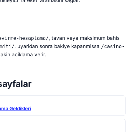
kleyici hareketi aramasini saglar.
evirme-hesaplama/
, tavan veya maksimum bahis
miti/
, uyaridan sonra bakiye kapanmissa
/casino-
kin aciklama verir.
sayfalar
ama Geldikleri