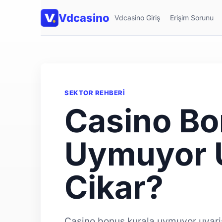
Vdcasino
Vdcasino Giriş
Erişim Sorunu
SEKTOR REHBERI
Casino Bo
Uymuyor U
Cikar?
Casino bonus kurala uymuyor uyari