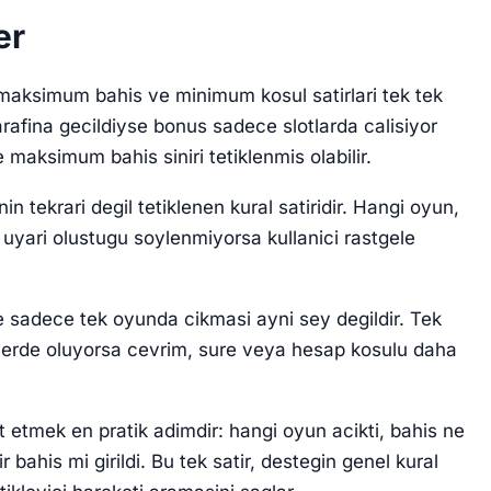
er
maksimum bahis ve minimum kosul satirlari tek tek
rafina gecildiyse bonus sadece slotlarda calisiyor
e maksimum bahis siniri tetiklenmis olabilir.
 tekrari degil tetiklenen kural satiridir. Hangi oyun,
uyari olustugu soylenmiyorsa kullanici rastgele
le sadece tek oyunda cikmasi ayni sey degildir. Tek
erde oluyorsa cevrim, sure veya hesap kosulu daha
etmek en pratik adimdir: hangi oyun acikti, bahis ne
bahis mi girildi. Bu tek satir, destegin genel kural