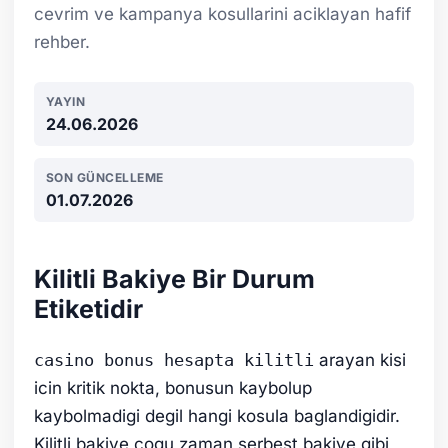
cevrim ve kampanya kosullarini aciklayan hafif
rehber.
YAYIN
24.06.2026
SON GÜNCELLEME
01.07.2026
Kilitli Bakiye Bir Durum
Etiketidir
casino bonus hesapta kilitli
arayan kisi
icin kritik nokta, bonusun kaybolup
kaybolmadigi degil hangi kosula baglandigidir.
Kilitli bakiye cogu zaman serbest bakiye gibi