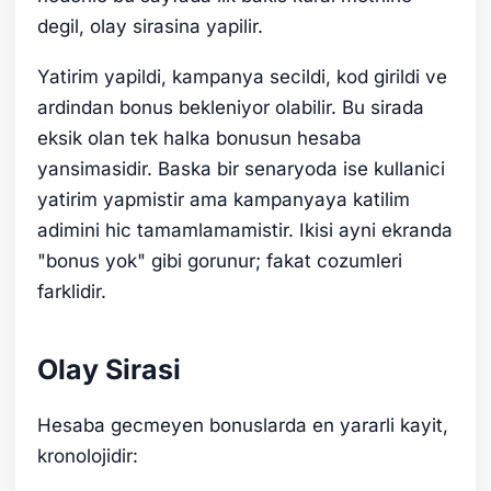
degil, olay sirasina yapilir.
Yatirim yapildi, kampanya secildi, kod girildi ve
ardindan bonus bekleniyor olabilir. Bu sirada
eksik olan tek halka bonusun hesaba
yansimasidir. Baska bir senaryoda ise kullanici
yatirim yapmistir ama kampanyaya katilim
adimini hic tamamlamamistir. Ikisi ayni ekranda
"bonus yok" gibi gorunur; fakat cozumleri
farklidir.
Olay Sirasi
Hesaba gecmeyen bonuslarda en yararli kayit,
kronolojidir: