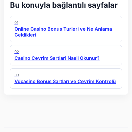
Bu konuyla bağlantılı sayfalar
01
Online Casino Bonus Turleri ve Ne Anlama
Geldikleri
02
Casino Cevrim Sartlari Nasil Okunur?
03
Vdcasino Bonus Şartları ve Çevrim Kontrolü