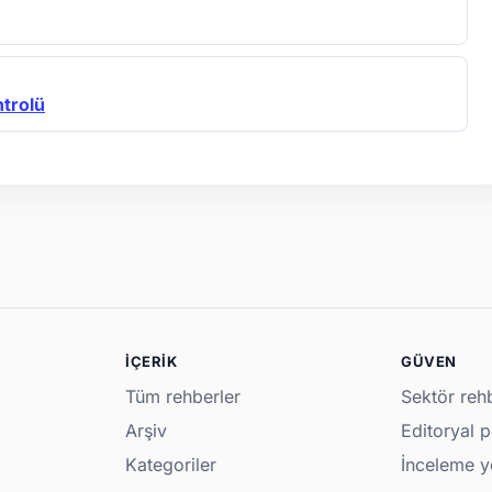
ntrolü
İÇERIK
GÜVEN
Tüm rehberler
Sektör rehb
Arşiv
Editoryal p
Kategoriler
İnceleme y