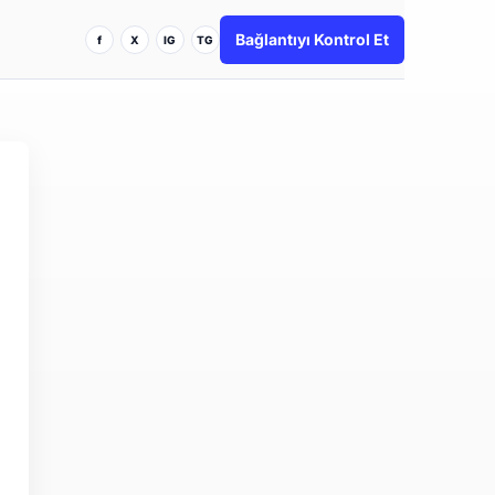
Bağlantıyı Kontrol Et
f
X
IG
TG